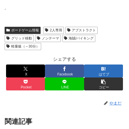
.
ボードゲーム情報
2人専用
アブストラクト
グリッド移動
ノンテーマ
海賊/バイキング
軽量級（～30分）
シェアする
X
Facebook
はてブ
Pocket
LINE
コピー
やまだ
関連記事