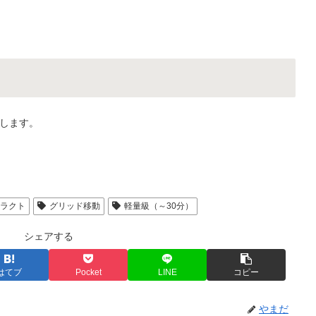
します。
トラクト
グリッド移動
軽量級（～30分）
シェアする
はてブ
Pocket
LINE
コピー
やまだ