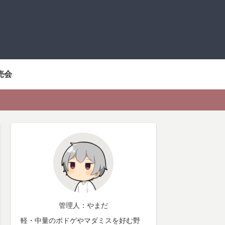
売会
管理人：やまだ
軽・中量のボドゲやマダミスを好む野