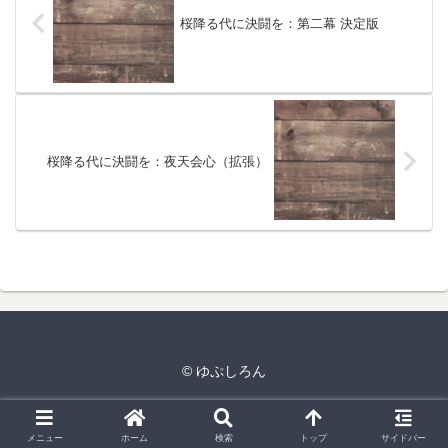
桜降る代に決闘を：第二幕 決定版
桜降る代に決闘を：夜天会心（拡張）
© ゆぷしろん
メニュー
ホーム
検索
トップ
サイドバー