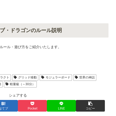
ブ・ドラゴンのルール説明
ルール・遊び方をご紹介いたします。
トラクト
グリッド移動
モジュラーボード
世界の神話
動
軽量級（～30分）
シェアする
はてブ
Pocket
LINE
コピー