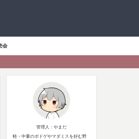
売会
管理人：やまだ
軽・中量のボドゲやマダミスを好む野