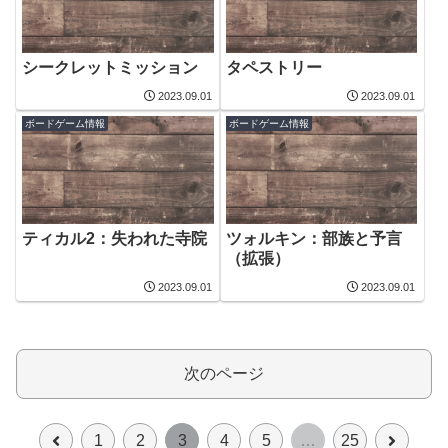
シークレットミッション
タペストリー
2023.09.01
2023.09.01
ボードゲーム情報
ボードゲーム情報
ティカル2：失われた寺院
ツォルキン：部族と予言
（拡張）
2023.09.01
2023.09.01
次のページ
前
次
1
2
3
4
5
…
25