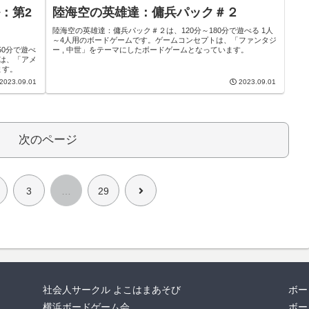
：第2
陸海空の英雄達：傭兵パック＃２
陸海空の英雄達：傭兵パック＃２は、120分～180分で遊べる 1人
～4人用のボードゲームです。ゲームコンセプトは、「ファンタジ
50分で遊べ
ー , 中世」をテーマにしたボードゲームとなっています。
トは、「アメ
ます。
2023.09.01
2023.09.01
次のページ
次
3
…
29
へ
社会人サークル よこはまあそび
ボー
横浜ボードゲーム会
ボー