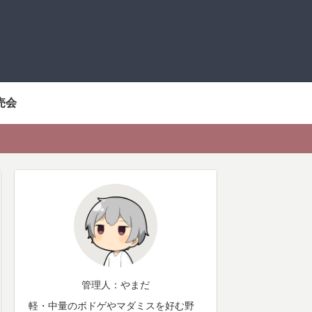
売会
管理人：やまだ
軽・中量のボドゲやマダミスを好む野