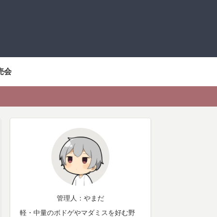
売会
管理人：やまだ
軽・中量のボドゲやマダミスを好む野