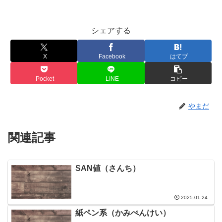
シェアする
X
Facebook
はてブ
Pocket
LINE
コピー
やまだ
関連記事
SAN値（さんち）
2025.01.24
紙ペン系（かみぺんけい）