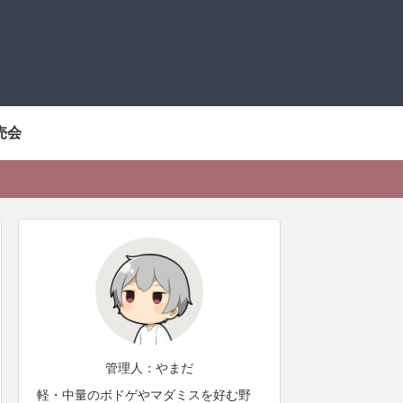
売会
管理人：やまだ
軽・中量のボドゲやマダミスを好む野