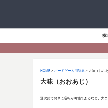
横
HOME
>
ボードゲーム用語集
>
大味（おお
大味（おおあじ）
運次第で簡単に逆転が可能であるなど、大ま