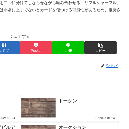
を二つに分けてしならせながら噛み合わせる「リフルシャッフル」
は非常に上手でないとカードを傷つける可能性があるため、推奨さ
シェアする
はてブ
Pocket
LINE
コピー
やまだ
トークン
2025.01.24
2025.01.24
グビルデ
オークション