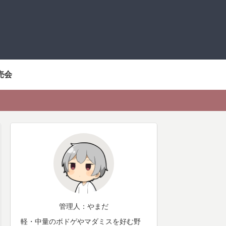
売会
管理人：やまだ
軽・中量のボドゲやマダミスを好む野