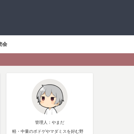
売会
管理人：やまだ
軽・中量のボドゲやマダミスを好む野