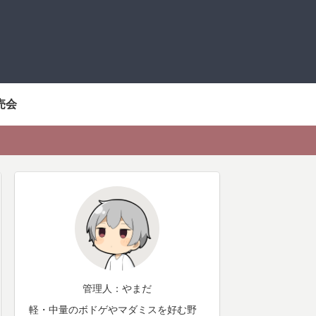
売会
管理人：やまだ
軽・中量のボドゲやマダミスを好む野