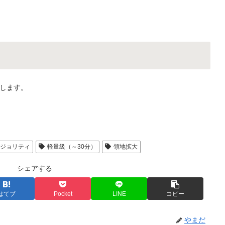
します。
マジョリティ
軽量級（～30分）
領地拡大
シェアする
はてブ
Pocket
LINE
コピー
やまだ