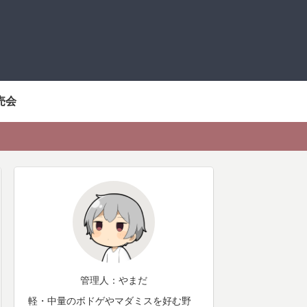
売会
管理人：やまだ
軽・中量のボドゲやマダミスを好む野