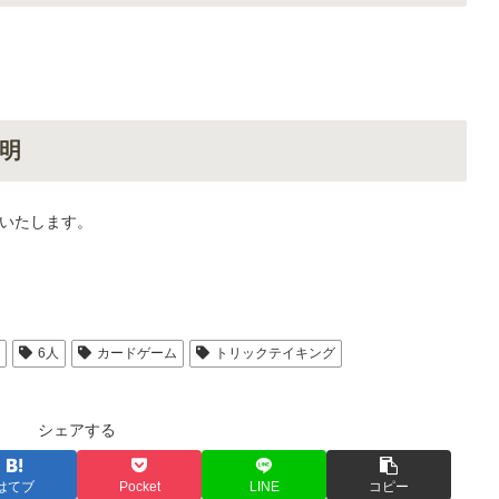
明
いたします。
人
6人
カードゲーム
トリックテイキング
シェアする
はてブ
Pocket
LINE
コピー