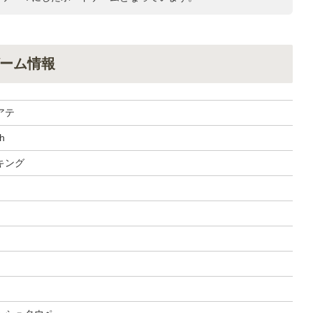
ーム情報
アテ
th
キング