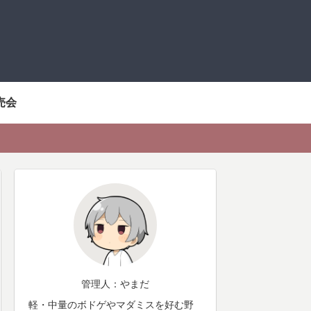
売会
管理人：やまだ
軽・中量のボドゲやマダミスを好む野