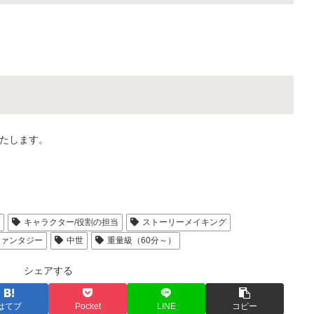
たします。
人
キャラクター/役割の担当
ストーリーメイキング
ファンタジー
中世
重量級（60分～）
シェアする
はてブ
Pocket
LINE
コピー