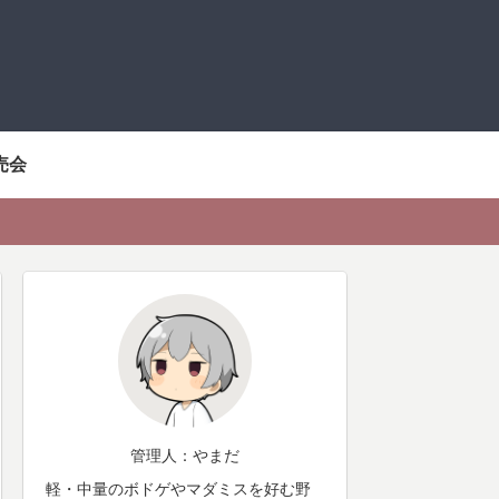
売会
管理人：やまだ
軽・中量のボドゲやマダミスを好む野