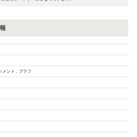
報
メント , ブラフ