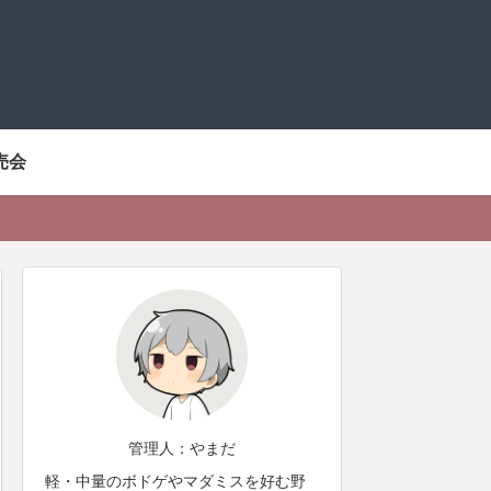
売会
管理人：やまだ
軽・中量のボドゲやマダミスを好む野