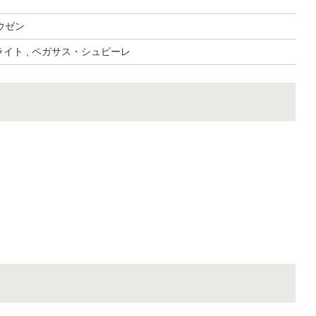
ウゼン
クライト , ペガサス・シュピーレ