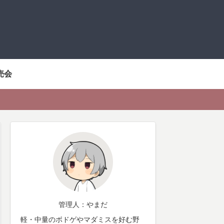
売会
管理人：やまだ
軽・中量のボドゲやマダミスを好む野