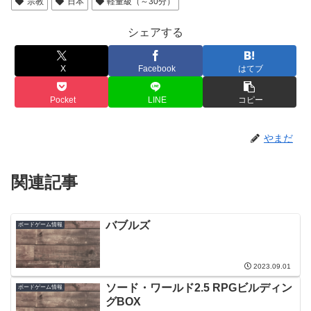
宗教
日本
軽量級（～30分）
シェアする
X
Facebook
はてブ
Pocket
LINE
コピー
やまだ
関連記事
バブルズ
ボードゲーム情報
2023.09.01
ソード・ワールド2.5 RPGビルディン
ボードゲーム情報
グBOX