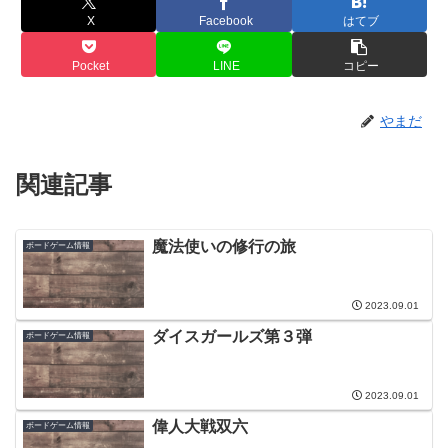
X
Facebook
はてブ
Pocket
LINE
コピー
やまだ
関連記事
魔法使いの修行の旅
ボードゲーム情報
2023.09.01
ダイスガールズ第３弾
ボードゲーム情報
2023.09.01
偉人大戦双六
ボードゲーム情報