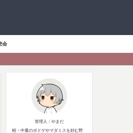
売会
管理人：やまだ
軽・中量のボドゲやマダミスを好む野