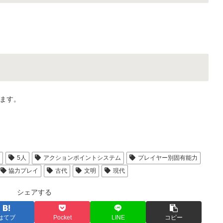
ます。
人
5人
アクションポイントシステム
プレイヤー別固有能力
協力プレイ
古代
文明
現代
シェアする
はてブ
Pocket
LINE
コピー