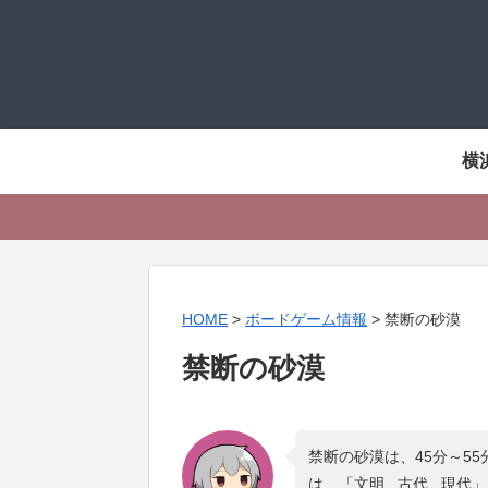
横
HOME
>
ボードゲーム情報
>
禁断の砂漠
禁断の砂漠
禁断の砂漠は、45分～5
は、「
文明 , 古代 , 現代
」