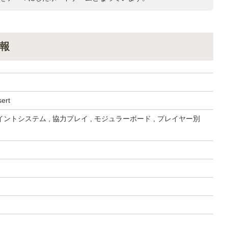
報
ert
ントシステム , 協力プレイ , モジュラーボード , プレイヤー別