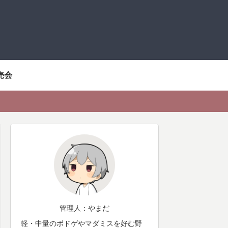
売会
管理人：やまだ
軽・中量のボドゲやマダミスを好む野