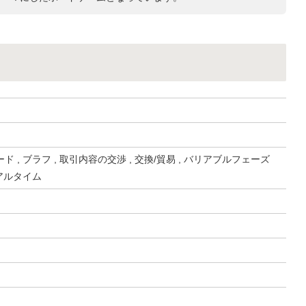
 , ブラフ , 取引内容の交渉 , 交換/貿易 , バリアブルフェーズ
リアルタイム