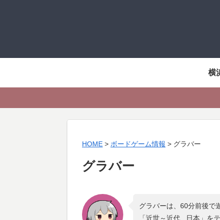
横
HOME
>
ボードゲーム情報
>
グラバー
グラバー
グラバーは、60分前後で
「
近世～近代 , 日本
」を