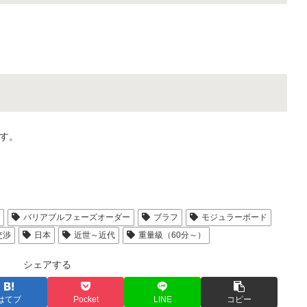
す。
人
バリアブルフェーズオーダー
ブラフ
モジュラーボード
交渉
日本
近世～近代
重量級（60分～）
シェアする
はてブ
Pocket
LINE
コピー