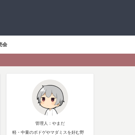
売会
管理人：やまだ
軽・中量のボドゲやマダミスを好む野