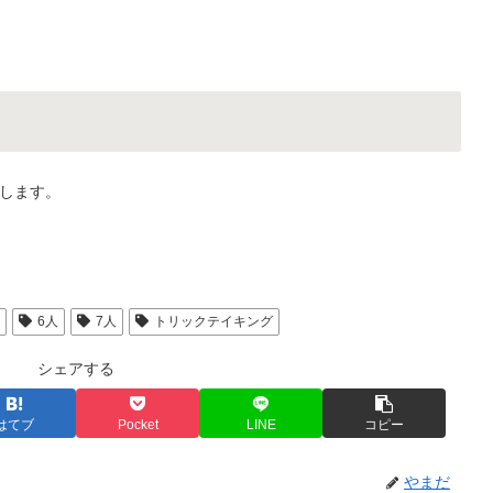
します。
人
6人
7人
トリックテイキング
シェアする
はてブ
Pocket
LINE
コピー
やまだ