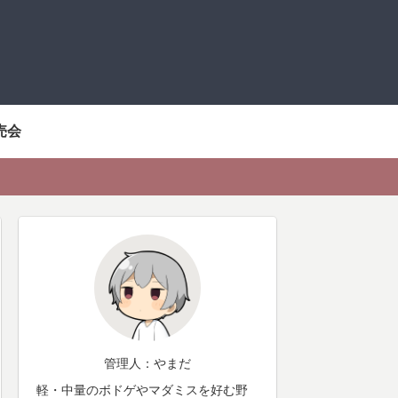
売会
管理人：やまだ
軽・中量のボドゲやマダミスを好む野