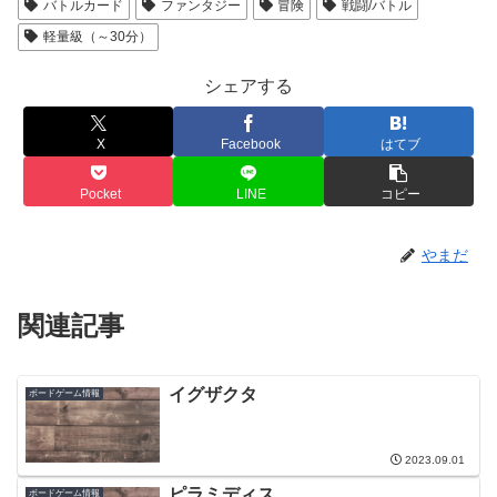
バトルカード
ファンタジー
冒険
戦闘/バトル
軽量級（～30分）
シェアする
X
Facebook
はてブ
Pocket
LINE
コピー
やまだ
関連記事
イグザクタ
ボードゲーム情報
2023.09.01
ピラミディス
ボードゲーム情報