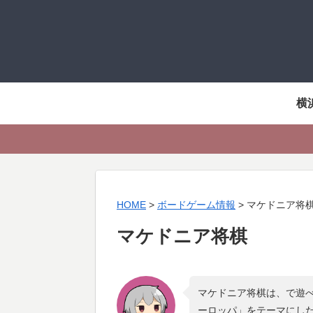
横
HOME
>
ボードゲーム情報
>
マケドニア将
マケドニア将棋
マケドニア将棋は、で遊べ
ーロッパ
」をテーマにし