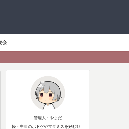
売会
管理人：やまだ
軽・中量のボドゲやマダミスを好む野