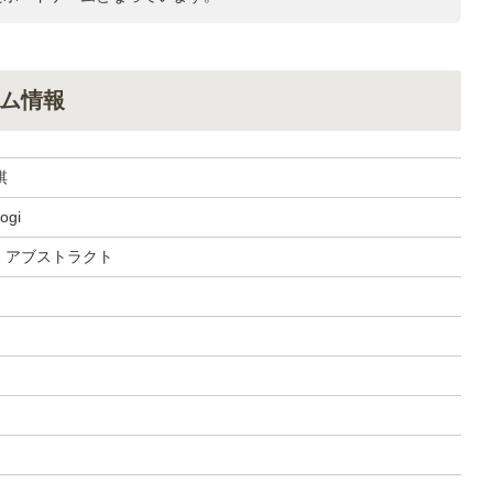
ム情報
棋
ogi
, アブストラクト