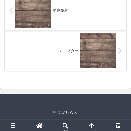
箱庭鉄道
ミニスター
© ゆぷしろん