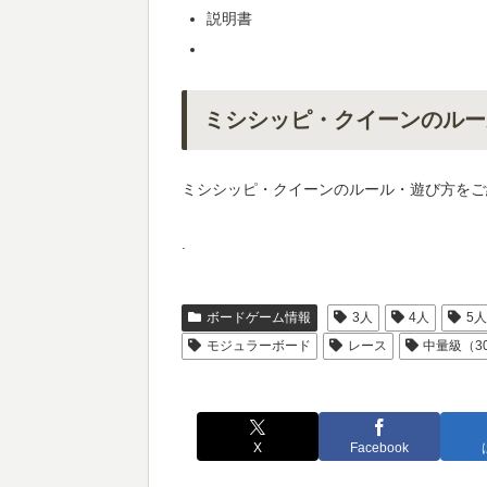
説明書
ミシシッピ・クイーンのルー
ミシシッピ・クイーンのルール・遊び方をご
.
ボードゲーム情報
3人
4人
5
モジュラーボード
レース
中量級（3
X
Facebook