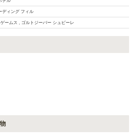
ホデル
ーディング フィル
 ゲームス , ゴルトジーバー シュピーレ
物