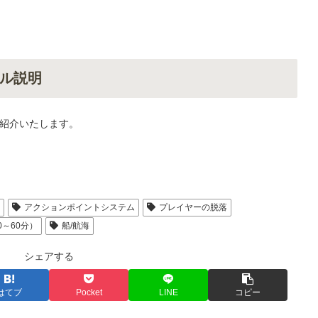
ル説明
紹介いたします。
人
アクションポイントシステム
プレイヤーの脱落
0～60分）
船/航海
シェアする
はてブ
Pocket
LINE
コピー