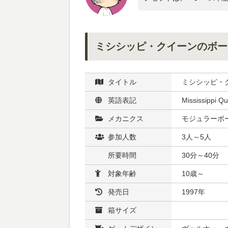
ミシシッピ・クイーンのボー
タイトル
ミシシッピ・
英語表記
Mississippi Q
メカニクス
モジュラーボー
参加人数
3人～5人
所要時間
30分～40分
対象年齢
10歳～
発売日
1997年
箱サイズ