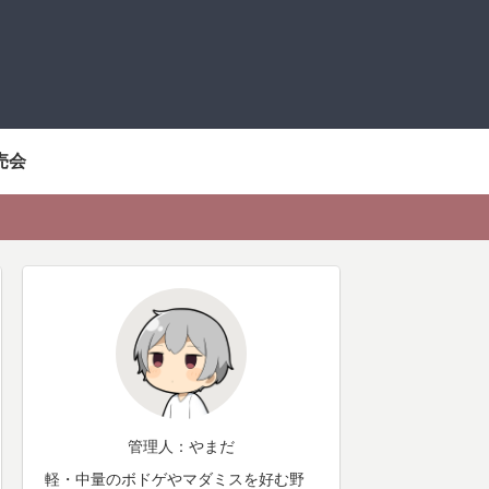
売会
管理人：やまだ
軽・中量のボドゲやマダミスを好む野