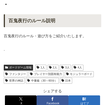
百鬼夜行のルール説明
百鬼夜行のルール・遊び方をご紹介いたします。
.
ボードゲーム情報
1人
2人
3人
4人
ファンタジー
プレイヤー別固有能力
モジュラーボード
世界の神話
中量級（30～60分）
日本
シェアする
X
Facebook
はてブ