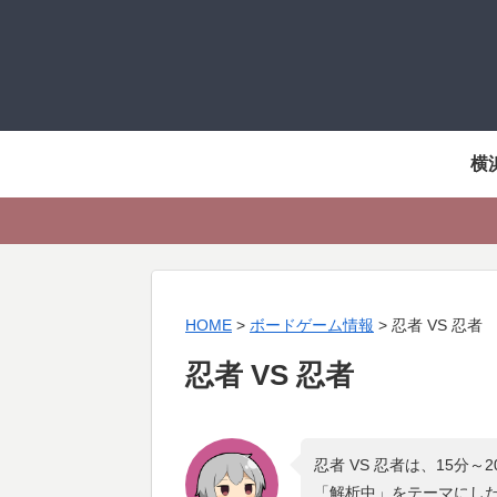
横
HOME
>
ボードゲーム情報
>
忍者 VS 忍者
忍者 VS 忍者
忍者 VS 忍者は、15分
「
解析中
」をテーマにし