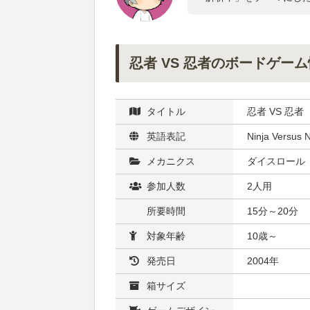
忍者 VS 忍者のボードゲー
タイトル
忍者 VS 忍者
英語表記
Ninja Versus N
メカニクス
ダイスロール
参加人数
2人用
所要時間
15分～20分
対象年齢
10歳～
発売日
2004年
箱サイズ