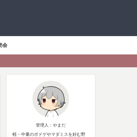
売会
管理人：やまだ
軽・中量のボドゲやマダミスを好む野