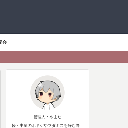
売会
管理人：やまだ
軽・中量のボドゲやマダミスを好む野