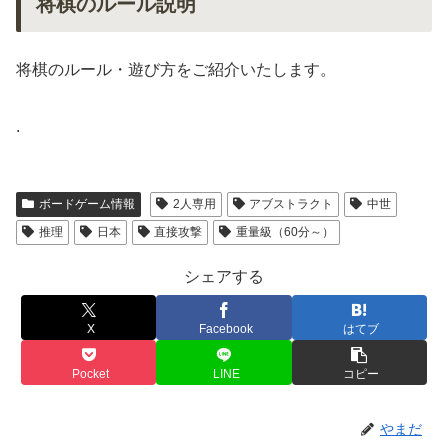
将棋のルール説明
将棋のルール・遊び方をご紹介いたします。
.
ボードゲーム情報
2人専用
アブストラクト
中世
推理
日本
直接攻撃
重量級（60分～）
シェアする
X
Facebook
はてブ
Pocket
LINE
コピー
やまだ