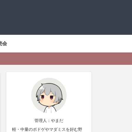
売会
管理人：やまだ
軽・中量のボドゲやマダミスを好む野