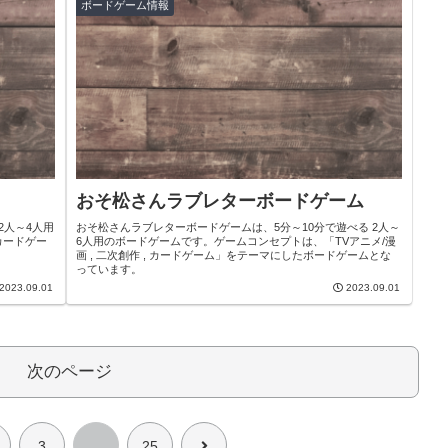
ボードゲーム情報
おそ松さんラブレターボードゲーム
2人～4人用
おそ松さんラブレターボードゲームは、5分～10分で遊べる 2人～
カードゲー
6人用のボードゲームです。ゲームコンセプトは、「TVアニメ/漫
画 , 二次創作 , カードゲーム」をテーマにしたボードゲームとな
っています。
2023.09.01
2023.09.01
次のページ
次
3
…
25