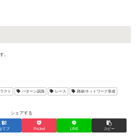
す。
トラクト
パターン認識
レース
路線/ネットワーク形成
シェアする
はてブ
Pocket
LINE
コピー