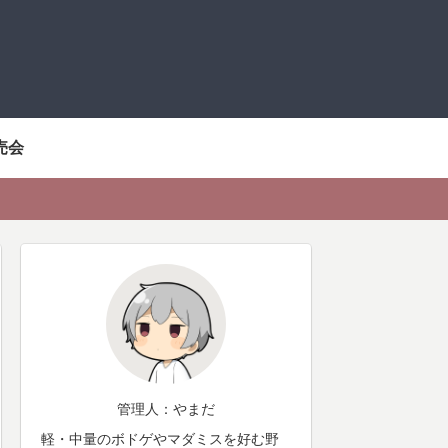
売会
管理人：やまだ
軽・中量のボドゲやマダミスを好む野