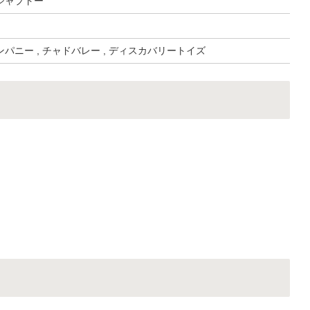
シャプトー
パニー , チャドバレー , ディスカバリートイズ