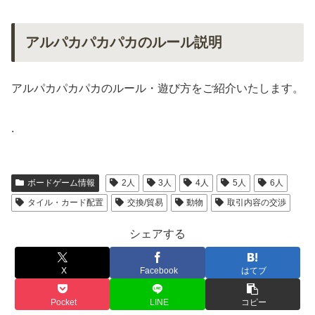
アルパカパカパカのルール説明
アルパカパカパカのルール・遊び方をご紹介いたします。
.
ボードゲーム情報
2人
3人
4人
5人
6人
タイル・カード配置
交換/貿易
動物
取引内容の交渉
シェアする
X
Facebook
はてブ
Pocket
LINE
コピー