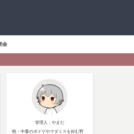
売会
管理人：やまだ
軽・中量のボドゲやマダミスを好む野