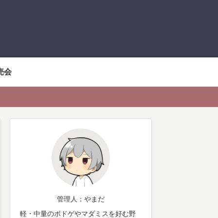
売会
管理人：やまだ
軽・中量のボドゲやマダミスを好む野