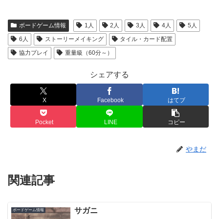
ボードゲーム情報
1人
2人
3人
4人
5人
6人
ストーリーメイキング
タイル・カード配置
協力プレイ
重量級（60分～）
シェアする
X
Facebook
はてブ
Pocket
LINE
コピー
やまだ
関連記事
サガニ
ボードゲーム情報