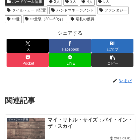
ボードゲーム情報
2人
3人
4人
5人
タイル・カード配置
ハンドマネージメント
ファンタジー
中世
中量級（30～60分）
場札の獲得
シェアする
X
Facebook
はてブ
Pocket
LINE
コピー
やまだ
関連記事
マイ・リトル・サイズ：パイ・イン・
ボードゲーム情報
ザ・スカイ
2023.09.01