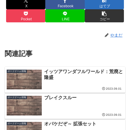
X
Facebook
はてブ
Pocket
LINE
コピー
やまだ
関連記事
イッツアワンダフルワールド：荒廃と
ボードゲーム情報
隆盛
2023.09.01
ブレイクスルー
ボードゲーム情報
2023.09.01
オバケだぞ～ 拡張セット
ボードゲーム情報