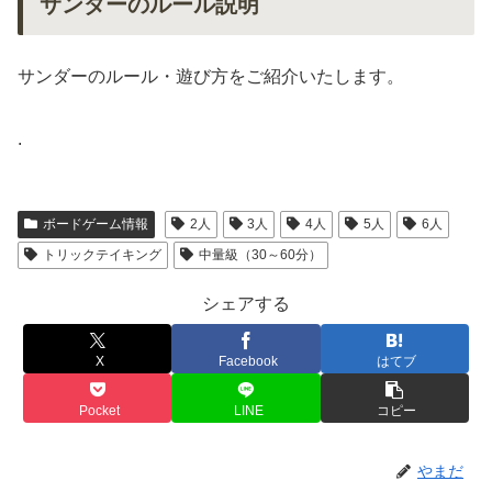
サンダーのルール説明
サンダーのルール・遊び方をご紹介いたします。
.
ボードゲーム情報
2人
3人
4人
5人
6人
トリックテイキング
中量級（30～60分）
シェアする
X
Facebook
はてブ
Pocket
LINE
コピー
やまだ