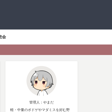
売会
管理人：やまだ
軽・中量のボドゲやマダミスを好む野