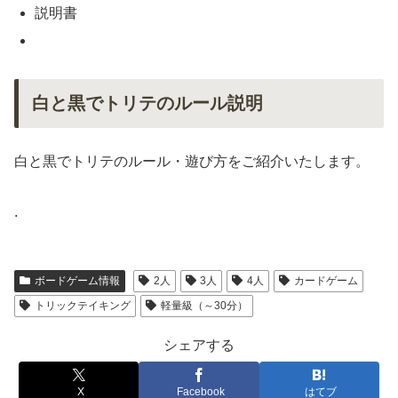
説明書
白と黒でトリテのルール説明
白と黒でトリテのルール・遊び方をご紹介いたします。
.
ボードゲーム情報
2人
3人
4人
カードゲーム
トリックテイキング
軽量級（～30分）
シェアする
X
Facebook
はてブ