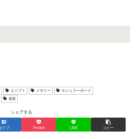
人
エジプト
メモリー
モジュラーボード
迷路
シェアする
はてブ
Pocket
LINE
コピー