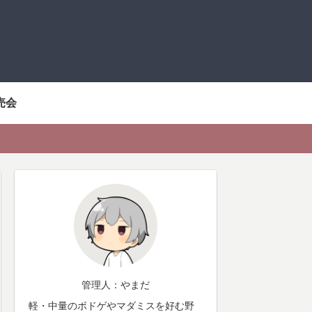
売会
管理人：やまだ
軽・中量のボドゲやマダミスを好む野