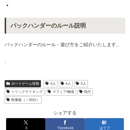
バックハンダーのルール説明
バックハンダーのルール・遊び方をご紹介いたします。
.
ボードゲーム情報
3人
4人
5人
トリックテイキング
マフィア/極道
現代
軽量級（～30分）
シェアする
X
Facebook
はてブ