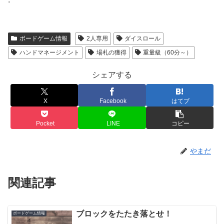
ボードゲーム情報
2人専用
ダイスロール
ハンドマネージメント
場札の獲得
重量級（60分～）
シェアする
X
Facebook
はてブ
Pocket
LINE
コピー
やまだ
関連記事
ブロックをたたき落とせ！
ボードゲーム情報