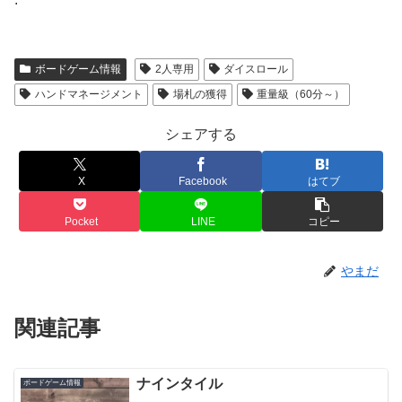
ボードゲーム情報
2人専用
ダイスロール
ハンドマネージメント
場札の獲得
重量級（60分～）
シェアする
X
Facebook
はてブ
Pocket
LINE
コピー
やまだ
関連記事
ナインタイル
ボードゲーム情報