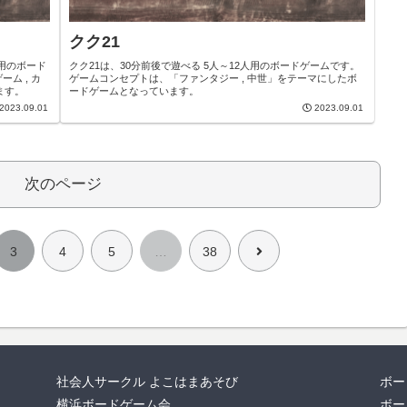
クク21
人用のボード
クク21は、30分前後で遊べる 5人～12人用のボードゲームです。
ム , カ
ゲームコンセプトは、「ファンタジー , 中世」をテーマにしたボ
ます。
ードゲームとなっています。
2023.09.01
2023.09.01
次のページ
次
3
4
5
…
38
へ
社会人サークル よこはまあそび
ボー
横浜ボードゲーム会
ボー