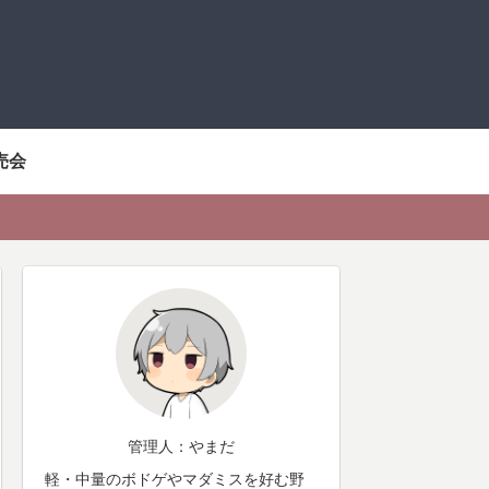
売会
管理人：やまだ
軽・中量のボドゲやマダミスを好む野