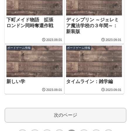
下町メイド物語 拡張
ディシプリン ～ジェレミ
ロンドン同時奪還作戦
ア魔法学校の３年間～：
新装版
2023.09.01
2023.09.01
ボードゲーム情報
ボードゲーム情報
新しい学
タイムライン：雑学編
2023.09.01
2023.09.01
次のページ