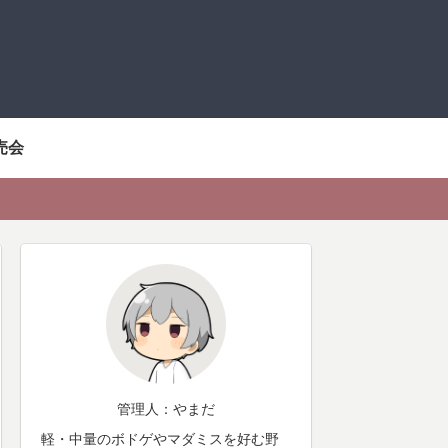
売会
管理人：やまだ
軽・中量のボドゲやマダミスを好む野