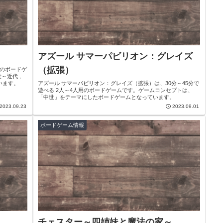
アズール サマーパビリオン：グレイズ
（拡張）
用のボードゲ
～近代 ,
います。
アズール サマーパビリオン：グレイズ（拡張）は、30分～45分で
遊べる 2人～4人用のボードゲームです。ゲームコンセプトは、
「中世」をテーマにしたボードゲームとなっています。
2023.09.23
2023.09.01
ボードゲーム情報
チェスター～四姉妹と魔法の家～