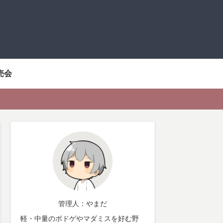
売会
管理人：やまだ
軽・中量のボドゲやマダミスを好む野